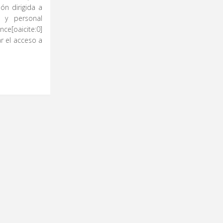
ón dirigida a
 y personal
e[oaicite:0]
ar el acceso a
NESY
NES"