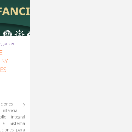
egorized
E
ESY
NES
aciones y
a infancia —
lo integral
 el Sistema
tuciones para