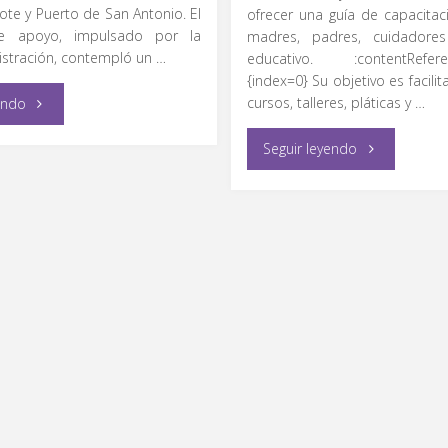
yote y Puerto de San Antonio. El
ofrecer una guía de capacitaci
 apoyo, impulsado por la
madres, padres, cuidadores
istración, contempló un …
educativo. :contentReferenc
{index=0} Su objetivo es facilit
"Refuerza
cursos, talleres, pláticas y …
endo
Colón
"CATÁLOGO
Seguir leyendo
más
DE
Apoyos
CAPACITACIO
al
CERTIFICACIO
Campo"