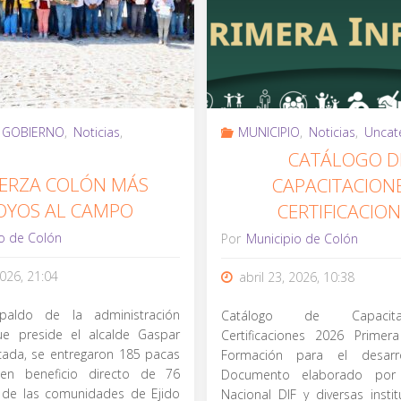
GOBIERNO
,
Noticias
,
MUNICIPIO
,
Noticias
,
Uncat
CATÁLOGO D
ERZA COLÓN MÁS
CAPACITACION
OYOS AL CAMPO
CERTIFICACIO
o de Colón
Por
Municipio de Colón
2026, 21:04
abril 23, 2026, 10:38
paldo de la administración
Catálogo de Capacit
ue preside el alcalde Gaspar
Certificaciones 2026 Primer
ada, se entregaron 185 pacas
Formación para el desarrol
 en beneficio directo de 76
Documento elaborado por
 de las comunidades de Ejido
Nacional DIF y diversas insti