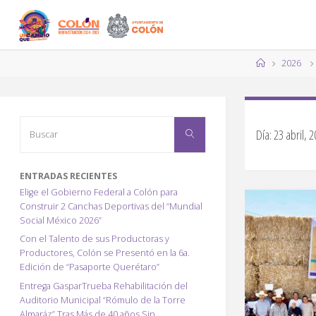
Saltar
al
contenido
Página
2026
de
Inicio
Buscar:
Día:
23 abril, 
Buscar
ENTRADAS RECIENTES
Elige el Gobierno Federal a Colón para
Construir 2 Canchas Deportivas del “Mundial
Social México 2026”
Con el Talento de sus Productoras y
Productores, Colón se Presentó en la 6a.
Edición de “Pasaporte Querétaro”
Entrega GasparTrueba Rehabilitación del
Auditorio Municipal “Rómulo de la Torre
Almaráz” Tras Más de 40 años Sin