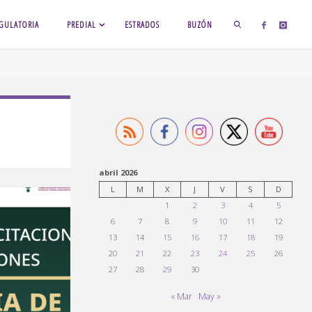
GULATORIA
PREDIAL
ESTRADOS
BUZÓN
BUSCAR
abril 2026
L
M
X
J
V
S
D
1
2
3
4
5
6
7
8
9
10
11
12
13
14
15
16
17
18
19
20
21
22
23
24
25
26
27
28
29
30
« Mar
May »