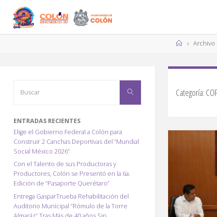
Saltar
al
contenido
Página
Archivo
de
Inicio
Buscar:
Categoría:
CO
Buscar
ENTRADAS RECIENTES
Elige el Gobierno Federal a Colón para
Construir 2 Canchas Deportivas del “Mundial
Social México 2026”
Con el Talento de sus Productoras y
Productores, Colón se Presentó en la 6a.
Edición de “Pasaporte Querétaro”
Entrega GasparTrueba Rehabilitación del
Auditorio Municipal “Rómulo de la Torre
Almaráz” Tras Más de 40 años Sin