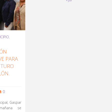
« Jul
CIPIO
,
IÓN
VE PARA
UTURO
LÓN.
0
icipal, Gaspar
mañana se