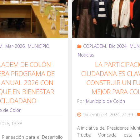
M
,
Mar-2026
,
MUNICIPIO
,
COPLADEM
,
Dic 2024
,
MUNI
Noticias
LADEM DE COLÓN
LA PARTICIPAC
EBA PROGRAMA DE
CIUDADANA ES CLA
 ANUAL 2026 CON
CONSTRUIR UN F
QUE EN BIENESTAR
MEJOR PARA CO
CIUDADANO
Por
Municipio de Colón
o de Colón
diciembre 4, 2024, 21:39
2026, 13:38
A iniciativa del Presidente Mun
Trueba Moncada, esta 
 Planeación para el Desarrollo