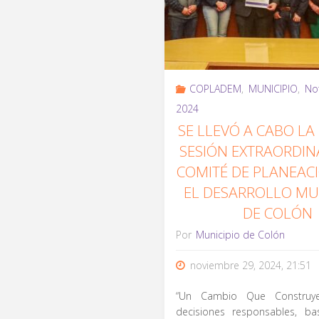
Obra
un
Anual
futuro
2026
mejor
COPLADEM
,
MUNICIPIO
,
Not
con
2024
para
SE LLEVÓ A CABO LA
enfoque
Colón."
SESIÓN EXTRAORDIN
en
COMITÉ DE PLANEAC
EL DESARROLLO MU
bienestar
DE COLÓN
ciudadano"
Por
Municipio de Colón
noviembre 29, 2024, 21:51
“Un Cambio Que Construy
decisiones responsables, b