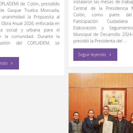
instalaron las mesas de trabaj
COPLADEM) de Colón, presidido
Central de la Presidencia 
alde Gaspar Trueba Moncada,
Colón, como parte de
 unanimidad la Propuesta al
Participación Ciudada
 Obra Anual 2026, enfocada en
Elaboración y Seguimien
tura social y urbana para el
Municipal de Desarrollo 2024-
de la comunidad. Durante la
presidió la Presidenta del …
eunión del COPLADEM, se
"La
Seguir leyendo
"COPLADEM
endo
participación
de
ciudadana
Colón
es
aprueba
clave
Programa
para
de
construir