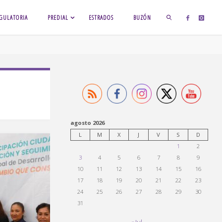
GULATORIA
PREDIAL
ESTRADOS
BUZÓN
BUSCAR
agosto 2026
L
M
X
J
V
S
D
1
2
3
4
5
6
7
8
9
10
11
12
13
14
15
16
17
18
19
20
21
22
23
24
25
26
27
28
29
30
31