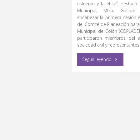
esfuerzo y la ética”, destacó 
Municipal, Mtro. Gaspar
encabezar la primera sesión e
del Comité de Planeación para 
Municipal de Colón (COPLADEM
participaron miembros del a
sociedad civil y representantes
"Se
Seguir leyendo
llevó
a
cabo
la
primera
sesión