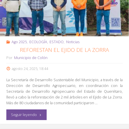
Ago 2025
,
ECOLOGÍA
,
ESTADO
,
Noticias
REFORESTAN EL EJIDO DE LA ZORRA
Por
Municipio de Colón
agosto 24, 2025, 18:44
La Secretaría de Desarrollo Sustentable del Municipio, a través de la
Dirección de Desarrollo Agropecuario, en coordinación con la
Secretaría de Desarrollo Agropecuario del Estado de Querétaro,
llevó a cabo la reforestación de 2 mil árboles en el Ejido de La Zorra.
Más de 80 ciudadanos de la comunidad participaron …
"Reforestan
Seguir leyendo
el