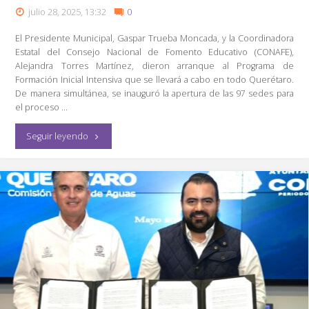
julio 28, 2025, 13:32
0
El Presidente Municipal, Gaspar Trueba Moncada, y la Coordinadora
Estatal del Consejo Nacional de Fomento Educativo (CONAFE),
Alejandra Torres Martínez, dieron arranque al Programa de
Formación Inicial Intensiva que se llevará a cabo en todo Querétaro.
De manera simultánea, se inauguró la apertura de las 97 sedes para
el proceso …
"Arranca
Seguir leyendo
en
Colón
el
Programa
de
Formación