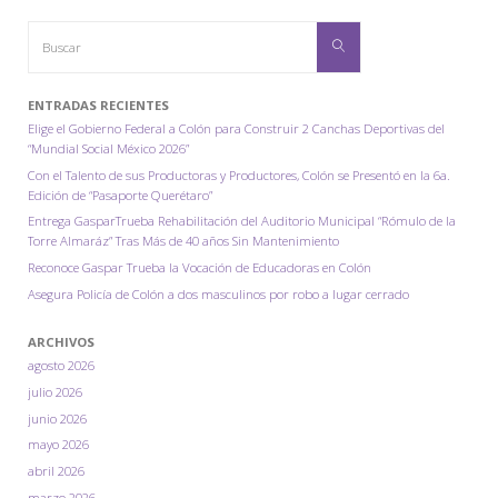
Buscar:
el
Buscar
“Festival
ENTRADAS RECIENTES
Alegría
Elige el Gobierno Federal a Colón para Construir 2 Canchas Deportivas del
“Mundial Social México 2026”
2024”
Con el Talento de sus Productoras y Productores, Colón se Presentó en la 6a.
Edición de “Pasaporte Querétaro”
en
Entrega GasparTrueba Rehabilitación del Auditorio Municipal “Rómulo de la
Torre Almaráz” Tras Más de 40 años Sin Mantenimiento
Colón
Reconoce Gaspar Trueba la Vocación de Educadoras en Colón
Querétaro."
Asegura Policía de Colón a dos masculinos por robo a lugar cerrado
ARCHIVOS
agosto 2026
julio 2026
junio 2026
mayo 2026
abril 2026
marzo 2026