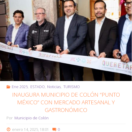
Marco
con
la
CEA"
Ene 2025
,
ESTADO
,
Noticias
,
TURISMO
INAUGURA MUNICIPIO DE COLÓN “PUNTO
MÉXICO” CON MERCADO ARTESANAL Y
GASTRONÓMICO
Por
Municipio de Colón
enero 14, 2025, 18:01
0