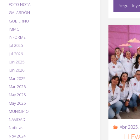
FOTO NOTA
Seguir ley
GALARDÓN
GOBIERNO
IMMC
INFORME
Jul 2025
Jul 2026
Jun 2025
Jun 2026
Mar 2025
Mar-2026
May 2025
May 2026
MUNICIPIO
NAVIDAD
Abr 2025
,
Noticias
LLEV
Nov 2024