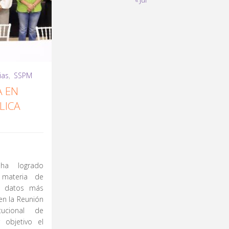
« Jul
ias
,
SSPM
A EN
LICA
ha logrado
n materia de
os datos más
en la Reunión
tucional de
 objetivo el