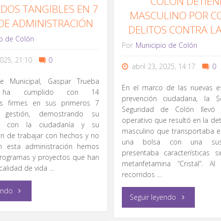
COLÓN DETIEN
DOS TANGIBLES EN 7
MASCULINO POR C
DE ADMINISTRACIÓN
DELITOS CONTRA L
o de Colón
Por
Municipio de Colón
2025, 21:10
0
abril 23, 2025, 14:17
0
te Municipal, Gaspar Trueba
En el marco de las nuevas es
 ha cumplido con 14
prevención ciudadana, la S
s firmes en sus primeros 7
Seguridad de Colón llev
gestión, demostrando su
operativo que resultó en la de
o con la ciudadanía y su
masculino que transportaba e
n de trabajar con hechos y no
una bolsa con una sus
En esta administración hemos
presentaba características s
programas y proyectos que han
metanfetamina “Cristal”. Al
calidad de vida …
recorridos …
"Lleva
endo
"Secretaría
Seguir leyendo
Gaspar
de