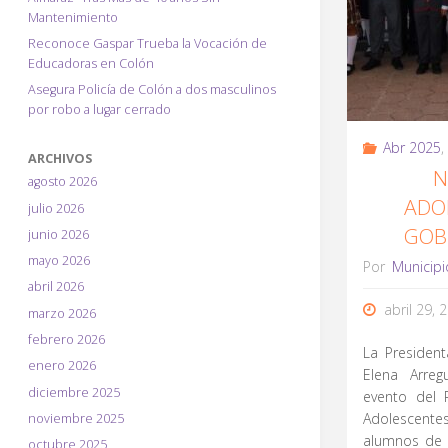
Mantenimiento
Reconoce Gaspar Trueba la Vocación de
Educadoras en Colón
Asegura Policía de Colón a dos masculinos
por robo a lugar cerrado
Abr 2025
,
ARCHIVOS
N
agosto 2026
ADO
julio 2026
GOB
junio 2026
mayo 2026
Por
Municipi
abril 2026
abril 29, 
marzo 2026
febrero 2026
La President
enero 2026
Elena Arreg
diciembre 2025
evento del 
Adolescente
noviembre 2025
alumnos de 
octubre 2025