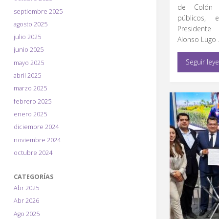
de Colón f
septiembre 2025
públicos,
agosto 2025
Presidente
julio 2025
Alonso Lugo
junio 2025
Seguir ley
mayo 2025
abril 2025
marzo 2025
febrero 2025
enero 2025
diciembre 2024
noviembre 2024
octubre 2024
CATEGORÍAS
Abr 2025
Abr 2026
Ago 2025