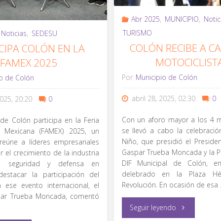
Colón"
Abr 2025
,
MUNICIPIO
,
Notic
TURISMO
Noticias
,
SEDESU
COLÓN RECIBE A CA
CIPA COLÓN EN LA
MOTOCICLIST
FAMEX 2025
Por
Municipio de Colón
o de Colón
abril 28, 2025, 02:30
0
2025, 20:20
0
Con un aforo mayor a los 4 mi
 de Colón participa en la Feria
se llevó a cabo la celebració
l Mexicana (FAMEX) 2025, un
Niño, que presidió el Presiden
reúne a líderes empresariales
Gaspar Trueba Moncada y la P
 el crecimiento de la industria
DIF Municipal de Colón, e
al, seguridad y defensa en
delebrado en la Plaza H
destacar la participación del
Revolución. En ocasión de esa
 ese evento internacional, el
par Trueba Moncada, comentó
"Colón
Seguir leyendo