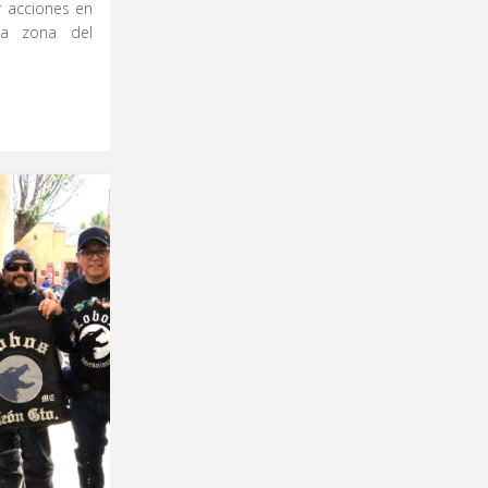
er acciones en
la zona del