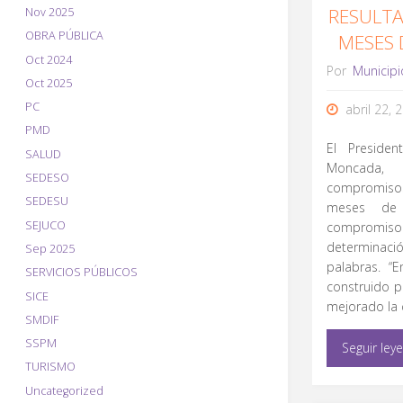
RESULTA
Nov 2025
OBRA PÚBLICA
MESES 
Oct 2024
Por
Municipi
Oct 2025
PC
abril 22, 
PMD
El Presiden
SALUD
Moncada,
SEDESO
compromiso
SEDESU
meses de 
SEJUCO
compromis
determinació
Sep 2025
palabras. “
SERVICIOS PÚBLICOS
construido 
SICE
mejorado la 
SMDIF
SSPM
Seguir ley
TURISMO
Uncategorized