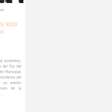
ias
,
SI 3000
AS
l asistentes,
n del Día del
te Municipal,
residenta del
n un evento
éroes de la
 …