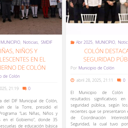
MUNICIPIO
,
Noticias
,
SMDIF
Abr 2025
,
MUNICIPIO
,
Notic
IÑAS, NIÑOS Y
COLÓN DESTAC
LESCENTES EN EL
SEGURIDAD PÚB
IERNO DE COLÓN
Por
Municipio de Colón
o de Colón
abril 28, 2025, 21:11
0
2025, 21:19
0
El Municipio de Colón 
resultados significativos e
a del DIF Municipal de Colón,
seguridad pública, según l
uín de la Torre, presidió el
recientes que se presentaron 
Programa “Las Niñas, Niños y
de Coordinación Interinsti
s en el Gobierno”, donde 35
Seguridad, la cual tuvo por
escuelas de educación básica