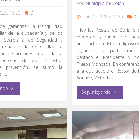
cometer
Por
Municipio de Colón
2025, 16:20
0
delitos
abril 15, 2025, 21:55
0
de garantizar la tranquilidad
contra
“Hoy las fiestas de Soriano 
iliar de la ciudadanía y de los
con orden y tranquilidad, fuer
 la Secretaría de Seguridad y
la
un atractivo turístico religioso 
Ciudadana de Colón, lleva a
seguridad y participación 
rie de acciones destinadas a
salud"
destacó el Presidente Munic
 entorno de vida. A estas
Trueba Moncada. En conferenc
e prevención, se sumó la
a la que acudió el Rector de l
el …
Soriano, Víctor Manuel …
"Instala
endo
"Orden
Seguir leyendo
Colón
y
Centro
Paz
de
en