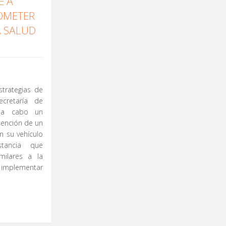
E A
OMETER
A SALUD
trategias de
ecretaría de
ó a cabo un
tención de un
n su vehículo
tancia que
imilares a la
 implementar