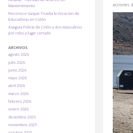
b
acciones d
Mantenimiento
o
Reconoce Gaspar Trueba la Vocación de
Educadoras en Colón
o
Asegura Policía de Colón a dos masculinos
k
por robo a lugar cerrado
ARCHIVOS
agosto 2026
julio 2026
junio 2026
mayo 2026
abril 2026
marzo 2026
febrero 2026
enero 2026
diciembre 2025
noviembre 2025
octubre 2025