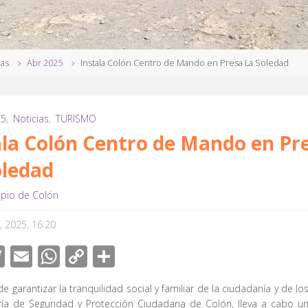
ias
Abr 2025
Instala Colón Centro de Mando en Presa La Soledad
25
,
Noticias
,
TURISMO
ala Colón Centro de Mando en Pr
oledad
ipio de Colón
7, 2025, 16:20
T
E
W
C
C
wi
m
h
o
o
de garantizar la tranquilidad social y familiar de la ciudadanía y de los
tt
ail
at
p
m
aría de Seguridad y Protección Ciudadana de Colón, lleva a cabo un