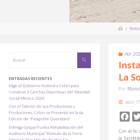
Página
Notic
de
Inicio
Abr 20
Buscar:
Buscar
Inst
La S
ENTRADAS RECIENTES
Elige el Gobierno Federal a Colón para
Por
Munic
Construir 2 Canchas Deportivas del “Mundial
Social México 2026”
abril 1
Con el Talento de sus Productoras y
F
Productores, Colón se Presentó en la 6a.
Edición de “Pasaporte Querétaro”
ac
Entrega GasparTrueba Rehabilitación del
Con el fin 
e
Auditorio Municipal “Rómulo de la Torre
la Secret
Almaráz” Tras Más de 40 años Sin