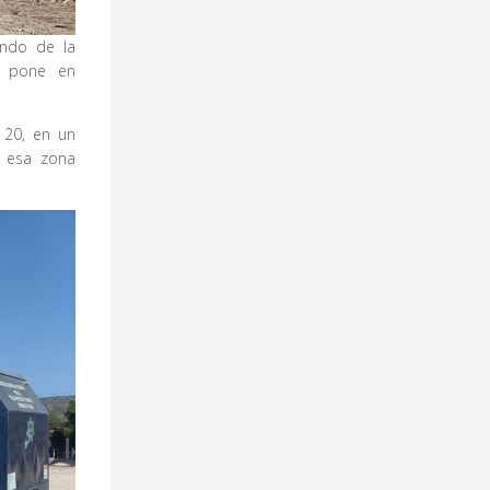
ando de la
e pone en
 20, en un
n esa zona