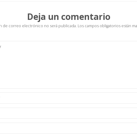
p
n
tir
Deja un comentario
p
k
n de correo electrónico no será publicada.
Los campos obligatorios están m