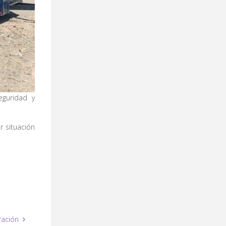
eguridad y
r situación
ración