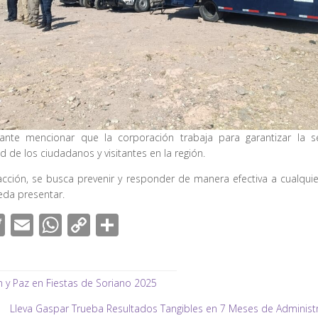
ante mencionar que la corporación trabaja para garantizar la s
ad de los ciudadanos y visitantes en la región.
cción, se busca prevenir y responder de manera efectiva a cualquie
eda presentar.
T
E
W
C
C
wi
m
h
o
o
tt
ail
at
p
m
 y Paz en Fiestas de Soriano 2025
er
s
y
p
A
Li
ar
Lleva Gaspar Trueba Resultados Tangibles en 7 Meses de Administ