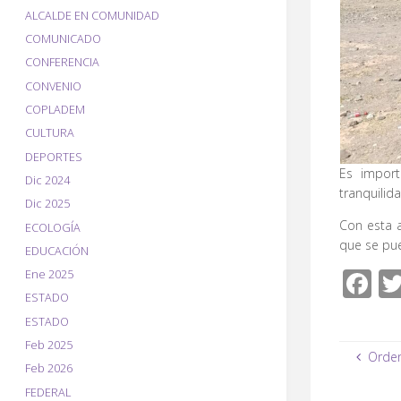
ALCALDE EN COMUNIDAD
COMUNICADO
CONFERENCIA
CONVENIO
COPLADEM
CULTURA
DEPORTES
Es import
Dic 2024
tranquilid
Dic 2025
Con esta a
ECOLOGÍA
que se pu
EDUCACIÓN
F
Ene 2025
ESTADO
ac
ESTADO
e
Feb 2025
Orden
b
Feb 2026
o
FEDERAL