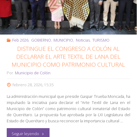
la
Festividad
de
Soriano
Feb 2026
,
GOBIERNO
,
MUNICIPIO
,
Noticias
,
TURISMO
DISTINGUE EL CONGRESO A COLÓN AL
2026"
DECLARAR EL ARTE TEXTIL DE LANA DEL
MUNICIPIO COMO PATRIMONIO CULTURAL
Por
Municipio de Colón
febrero 28, 2026, 15:35
La administración municipal que preside Gaspar Trueba Moncada, ha
impulsado la iniciativa para declarar el “Arte Textil de Lana en el
Municipio de Colón” como patrimonio cultural inmaterial del Estado
de Querétaro. La propuesta fue aprobada por la LXI Legislatura del
Estado de Querétaro y busca reconocer la importancia cultural …
"Distingue
Seguir leyendo