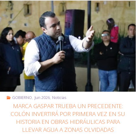
Trueba
a
Líder
y
Artesano"
GOBIERNO
,
Jun 2026
,
Noticias
MARCA GASPAR TRUEBA UN PRECEDENTE:
COLÓN INVERTIRÁ POR PRIMERA VEZ EN SU
HISTORIA EN OBRAS HIDRÁULICAS PARA
LLEVAR AGUA A ZONAS OLVIDADAS