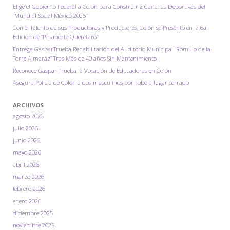
en
Elige el Gobierno Federal a Colón para Construir 2 Canchas Deportivas del
“Mundial Social México 2026”
la
Con el Talento de sus Productoras y Productores, Colón se Presentó en la 6a.
Edición de “Pasaporte Querétaro”
Parte
Entrega GasparTrueba Rehabilitación del Auditorio Municipal “Rómulo de la
Alta
Torre Almaráz” Tras Más de 40 años Sin Mantenimiento
Reconoce Gaspar Trueba la Vocación de Educadoras en Colón
de
Asegura Policía de Colón a dos masculinos por robo a lugar cerrado
Colón"
ARCHIVOS
agosto 2026
julio 2026
junio 2026
mayo 2026
abril 2026
marzo 2026
febrero 2026
enero 2026
diciembre 2025
noviembre 2025