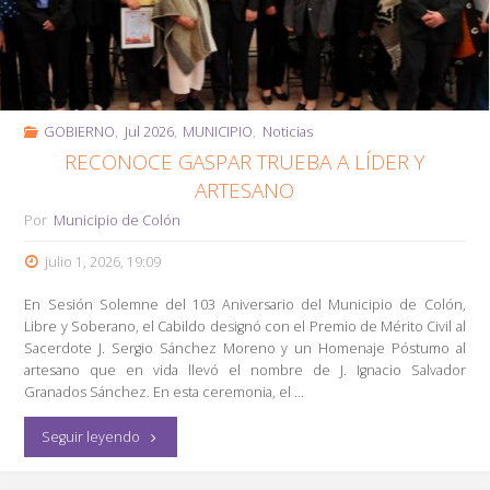
GOBIERNO
,
Jul 2026
,
MUNICIPIO
,
Noticias
RECONOCE GASPAR TRUEBA A LÍDER Y
ARTESANO
Por
Municipio de Colón
julio 1, 2026, 19:09
En Sesión Solemne del 103 Aniversario del Municipio de Colón,
Libre y Soberano, el Cabildo designó con el Premio de Mérito Civil al
Sacerdote J. Sergio Sánchez Moreno y un Homenaje Póstumo al
artesano que en vida llevó el nombre de J. Ignacio Salvador
Granados Sánchez. En esta ceremonia, el …
"Reconoce
Seguir leyendo
Gaspar