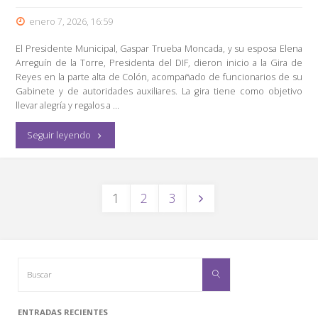
Municipio
enero 7, 2026, 16:59
como
El Presidente Municipal, Gaspar Trueba Moncada, y su esposa Elena
Arreguín de la Torre, Presidenta del DIF, dieron inicio a la Gira de
Patrimonio
Reyes en la parte alta de Colón, acompañado de funcionarios de su
Gabinete y de autoridades auxiliares. La gira tiene como objetivo
Cultural"
llevar alegría y regalos a …
"Inicia
Seguir leyendo
Alcalde
Gaspar
PAGINACIÓN
1
2
3
Trueba
DE
ENTRADAS
Gira
Buscar:
de
Buscar
Reyes
ENTRADAS RECIENTES