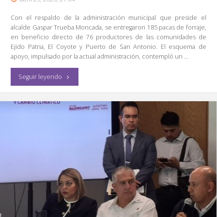
Día
Con el respaldo de la administración municipal que preside el
en
alcalde Gaspar Trueba Moncada, se entregaron 185 pacas de forraje,
en beneficio directo de 76 productores de las comunidades de
Colón"
Ejido Patria, El Coyote y Puerto de San Antonio. El esquema de
apoyo, impulsado por la actual administración, contempló un …
"Refuerza
Seguir leyendo
Colón
más
Apoyos
al
Campo"