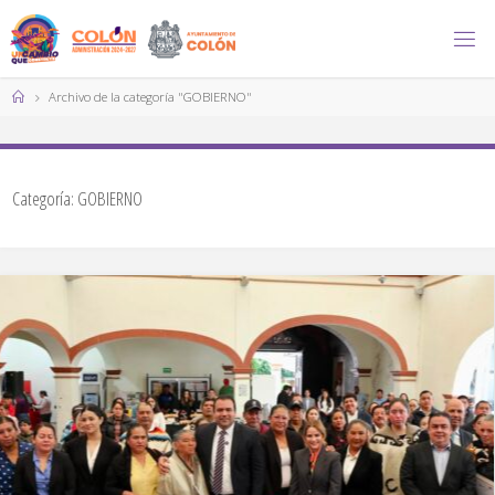
Saltar
al
contenido
Página
Archivo de la categoría "GOBIERNO"
de
Inicio
Categoría:
GOBIERNO