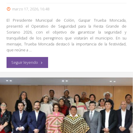
marzo 17, 2026, 16:48
El Presidente Municipal de Colón, Gaspar Trueba Moncada,
presentó el Operativo de Seguridad para la Fiesta Grande de
Soriano 2026, con el objetivo de garantizar la seguridad y
tranquilidad de los peregrinos que visitarán el municipio. En su
mensaje, Trueba Moncada destacó la importancia de la festividad,
que reúne a …
"Presenta
Seguir leyendo
Gaspar
Trueba
Operativo
de
Seguridad
para