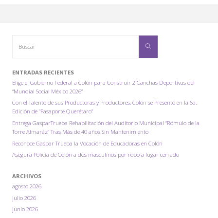
Gaspar
Trueba
Buscar:
el
Buscar
Festival
ENTRADAS RECIENTES
del
Elige el Gobierno Federal a Colón para Construir 2 Canchas Deportivas del
“Mundial Social México 2026”
Nopal,
Con el Talento de sus Productoras y Productores, Colón se Presentó en la 6a.
Edición de “Pasaporte Querétaro”
el
Entrega GasparTrueba Rehabilitación del Auditorio Municipal “Rómulo de la
Torre Almaráz” Tras Más de 40 años Sin Mantenimiento
Pulque
Reconoce Gaspar Trueba la Vocación de Educadoras en Colón
y
Asegura Policía de Colón a dos masculinos por robo a lugar cerrado
la
ARCHIVOS
agosto 2026
Gordita
julio 2026
Colón
junio 2026