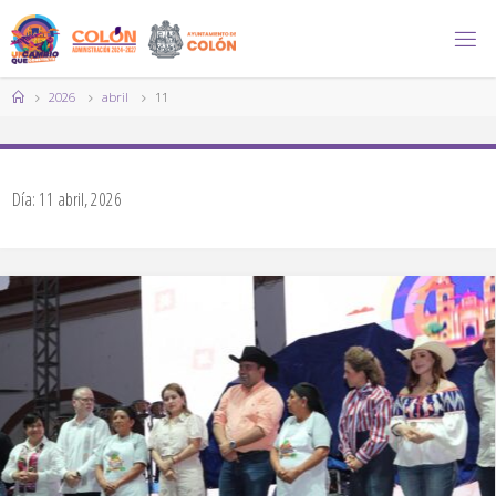
Saltar
al
contenido
Página
2026
abril
11
de
Inicio
Día:
11 abril, 2026