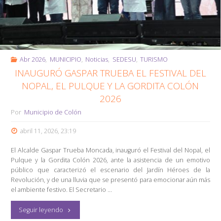
Abr 2026
,
MUNICIPIO
,
Noticias
,
SEDESU
,
TURISMO
INAUGURÓ GASPAR TRUEBA EL FESTIVAL DEL
NOPAL, EL PULQUE Y LA GORDITA COLÓN
2026
Por
Municipio de Colón
abril 11, 2026, 23:19
El Alcalde Gaspar Trueba Moncada, inauguró el Festival del Nopal, el
Pulque y la Gordita Colón 2026, ante la asistencia de un emotivo
público que caracterizó el escenario del Jardín Héroes de la
Revolución, y de una lluvia que se presentó para emocionar aún más
el ambiente festivo. El Secretario …
"Inauguró
Seguir leyendo