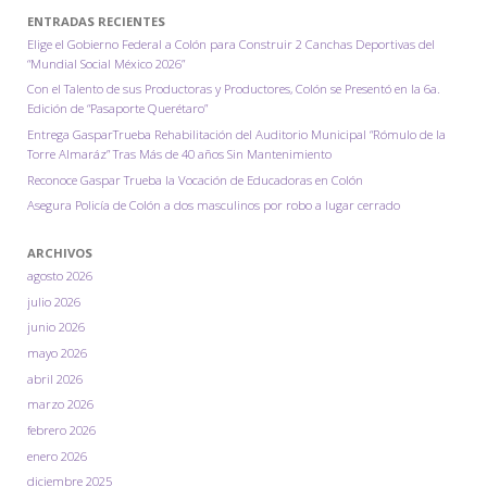
ENTRADAS RECIENTES
urbanas"
Elige el Gobierno Federal a Colón para Construir 2 Canchas Deportivas del
“Mundial Social México 2026”
Con el Talento de sus Productoras y Productores, Colón se Presentó en la 6a.
Edición de “Pasaporte Querétaro”
Entrega GasparTrueba Rehabilitación del Auditorio Municipal “Rómulo de la
Torre Almaráz” Tras Más de 40 años Sin Mantenimiento
Reconoce Gaspar Trueba la Vocación de Educadoras en Colón
Asegura Policía de Colón a dos masculinos por robo a lugar cerrado
ARCHIVOS
agosto 2026
julio 2026
junio 2026
mayo 2026
abril 2026
marzo 2026
febrero 2026
enero 2026
diciembre 2025