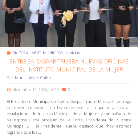
vamos
para
adelante
y
en
Dic 2024
,
IMMC
,
MUNICIPIO
,
Noticias
ENTREGA GASPAR TRUEBA NUEVAS OFICINAS
el
DEL INSTITUTO MUNICIPAL DE LA MUJER
camino
Por
Municipio de Colón
correcto:
diciembre 13, 2024, 16:00
0
Gaspar
El Presidente Municipal de Colón, Gaspar Trueba Moncada, entregó
un nuevo compromiso a las colonenses al inaugurar las nuevas
Trueba"
instalaciones del Instituto Municipal de las Mujeres. Acompañado de
su esposa Elena Arreguin de la Torre, Presidenta del Sistema
Municipal DIF, el Presidente Trueba destacó que “hoy estamos
logrando que los …