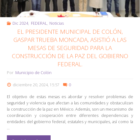
Dic 2024
,
FEDERAL
,
Noticias
EL PRESIDENTE MUNICIPAL DE COLÓN,
GASPAR TRUEBA MONCADA, ASISTIÓ A LAS
MESAS DE SEGURIDAD PARA LA
CONSTRUCCIÓN DE LA PAZ DEL GOBIERNO
FEDERAL.
Por
Municipio de Colón
diciembre 20, 2024, 15:57
0
El objetivo de estas mesas es abordar y resolver problemas de
seguridad y violencia que afectan a las comunidades y obstaculizan
la construcción de la paz en México. Además, son un mecanismo de
coordinación y cooperación entre diferentes dependencias y
entidades del gobierno federal, estatales y municipales, así como la
…