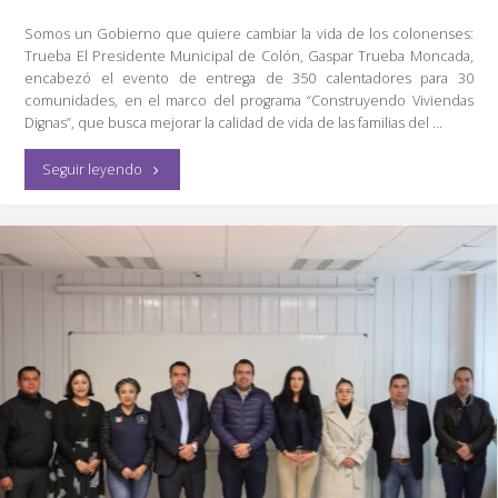
Somos un Gobierno que quiere cambiar la vida de los colonenses:
Trueba El Presidente Municipal de Colón, Gaspar Trueba Moncada,
encabezó el evento de entrega de 350 calentadores para 30
comunidades, en el marco del programa “Construyendo Viviendas
Dignas”, que busca mejorar la calidad de vida de las familias del …
"Encabezó
Seguir leyendo
Alcalde
entrega
de
350
Calentadores
para
30
comunidades."