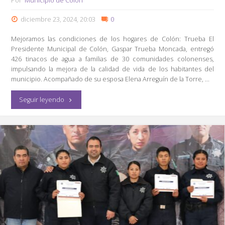
Por
Municipio de Colón
diciembre 23, 2024, 20:03
0
Mejoramos las condiciones de los hogares de Colón: Trueba El
Presidente Municipal de Colón, Gaspar Trueba Moncada, entregó
426 tinacos de agua a familias de 30 comunidades colonenses,
impulsando la mejora de la calidad de vida de los habitantes del
municipio. Acompañado de su esposa Elena Arreguín de la Torre, …
"Beneficia
Seguir leyendo
Colón
a
30
Comunidades
con
426