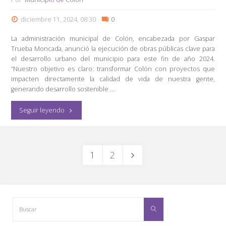
diciembre 11, 2024, 08:30
0
La administración municipal de Colón, encabezada por Gaspar
Trueba Moncada, anunció la ejecución de obras públicas clave para
el desarrollo urbano del municipio para este fin de año 2024.
“Nuestro objetivo es claro: transformar Colón con proyectos que
impacten directamente la calidad de vida de nuestra gente,
generando desarrollo sostenible …
"Supervisa
Seguir leyendo
Gaspar
Trueba
PAGINACIÓN
1
2
la
DE
ENTRADAS
ejecución
Buscar:
de
Buscar
obras