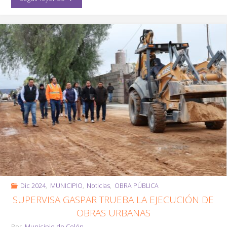
Módulo
del
Registro
Civil
en
La
Salitrera"
Dic 2024
,
MUNICIPIO
,
Noticias
,
OBRA PÚBLICA
SUPERVISA GASPAR TRUEBA LA EJECUCIÓN DE
OBRAS URBANAS
Por
Municipio de Colón