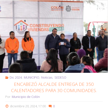
la
Seguridad
de
Colón:
Trueba"
Dic 2024
,
MUNICIPIO
,
Noticias
,
SEDESO
ENCABEZÓ ALCALDE ENTREGA DE 350
CALENTADORES PARA 30 COMUNIDADES.
Por
Municipio de Colón
diciembre 20, 2024, 17:00
0