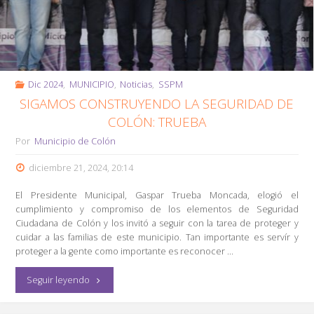
Tinacos
Gratuitos."
Dic 2024
,
MUNICIPIO
,
Noticias
,
SSPM
SIGAMOS CONSTRUYENDO LA SEGURIDAD DE
COLÓN: TRUEBA
Por
Municipio de Colón
diciembre 21, 2024, 20:14
El Presidente Municipal, Gaspar Trueba Moncada, elogió el
cumplimiento y compromiso de los elementos de Seguridad
Ciudadana de Colón y los invitó a seguir con la tarea de proteger y
cuidar a las familias de este municipio. Tan importante es servír y
proteger a la gente como importante es reconocer …
"Sigamos
Seguir leyendo
Construyendo