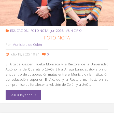
EDUCACIÓN
,
FOTO NOTA
,
Jun 2025
,
MUNICIPIO
FOTO-NOTA
Por
Municipio de Colón
julio 18, 2025, 19:24
0
El Alcalde Gaspar Trueba Moncada y la Rectora de la Universidad
Autónoma de Querétaro (UAQ), Silvia Amaya Llano, sostuvieron un
encuentro de colaboración mutua entre el Municipio y la institución
de educación superior. El Alcalde y la Rectora manifestaron su
compromiso de fortalecer la relación de Colón y la UAQ …
"FOTO-
Seguir leyendo
NOTA"