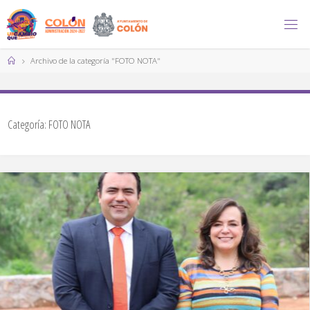
Saltar
al
contenido
Página
Archivo de la categoría "FOTO NOTA"
de
Inicio
Categoría:
FOTO NOTA