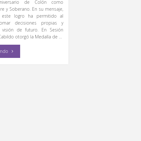
niversario de Colón como
bre y Soberano. En su mensaje,
 este logro ha permitido al
tomar decisiones propias y
u visión de futuro. En Sesión
Cabildo otorgó la Medalla de …
"Distingue
endo
Gaspar
Trueba
a
2
colonenses
por