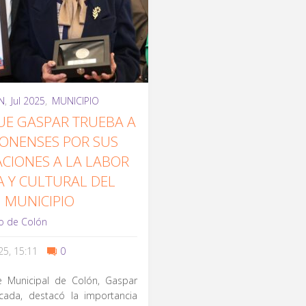
N
,
Jul 2025
,
MUNICIPIO
UE GASPAR TRUEBA A
LONENSES POR SUS
CIONES A LA LABOR
CA Y CULTURAL DEL
MUNICIPIO
o de Colón
025, 15:11
0
te Municipal de Colón, Gaspar
ada, destacó la importancia