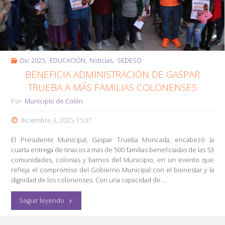
Dic 2025
,
EDUCACIÓN
,
Noticias
,
SEDESO
BENEFICIA ADMINISTRACIÓN DE GASPAR
TRUEBA A MÁS FAMILIAS COLONENSES
Por
Municipio de Colón
diciembre 3, 2025, 15:37
El Presidente Municipal, Gaspar Trueba Moncada, encabezó la
cuarta entrega de tinacos a más de 500 familias beneficiadas de las 53
comunidades, colonias y barrios del Municipio, en un evento que
refleja el compromiso del Gobierno Municipal con el bienestar y la
dignidad de los colonenses. Con una capacidad de …
"Beneficia
Seguir leyendo
Administración