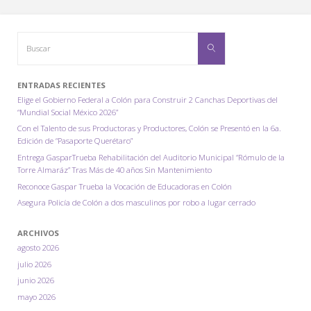
de
Buscar:
Gaspar
Buscar
Trueba
ENTRADAS RECIENTES
a
Elige el Gobierno Federal a Colón para Construir 2 Canchas Deportivas del
“Mundial Social México 2026”
Más
Con el Talento de sus Productoras y Productores, Colón se Presentó en la 6a.
Edición de “Pasaporte Querétaro”
Familias
Entrega GasparTrueba Rehabilitación del Auditorio Municipal “Rómulo de la
Torre Almaráz” Tras Más de 40 años Sin Mantenimiento
Colonenses"
Reconoce Gaspar Trueba la Vocación de Educadoras en Colón
Asegura Policía de Colón a dos masculinos por robo a lugar cerrado
ARCHIVOS
agosto 2026
julio 2026
junio 2026
mayo 2026