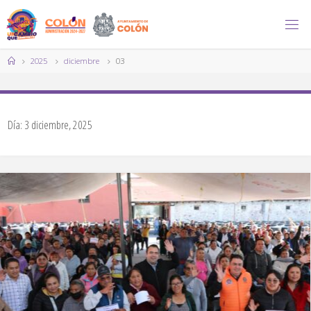
Saltar
al
contenido
Página
2025
diciembre
03
de
Inicio
Día:
3 diciembre, 2025