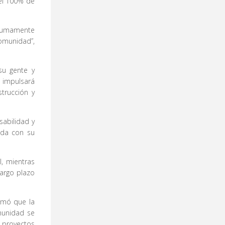
 el 100% de
sumamente
omunidad”,
su gente y
 impulsará
trucción y
abilidad y
ada con su
, mientras
largo plazo
irmó que la
munidad se
r proyectos