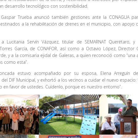
an desarrollo tecnológico con sostenibilidad.
e Gaspar Trueba anunció también gestiones ante la CONAGUA pa
estinados a la rehabilitación de drenes en el municipio, con apoyo
 a Lucitania Servín Vázquez, titular de SEMARNAT Querétaro, y 
 Torres García, de CONAFOR, así como a Octavio López, Director 
de, y a la comisaria ejidal de Galeras, a quien reconoció como “una 
as como esta”.
oncada estuvo acompañado por su esposa, Elena Arreguín de 
 del DIF Municipal, y exhortó a los vecinos a cuidar el nuevo espacio: 
o en favor de ustedes. Cuídenlo, porque es nuestro entorno”.