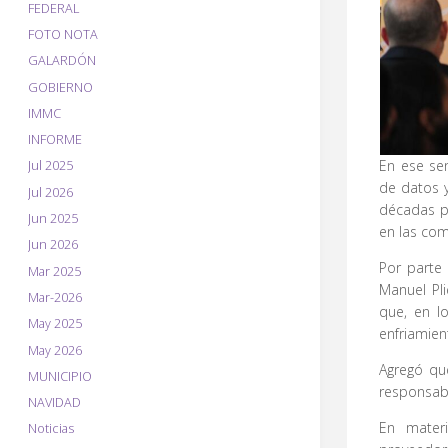
FEDERAL
FOTO NOTA
GALARDÓN
GOBIERNO
IMMC
INFORME
En ese sen
Jul 2025
de datos y
Jul 2026
décadas pa
Jun 2025
en las co
Jun 2026
Por parte
Mar 2025
Manuel Pl
Mar-2026
que, en l
May 2025
enfriamien
May 2026
Agregó que
MUNICIPIO
responsab
NAVIDAD
En materi
Noticias