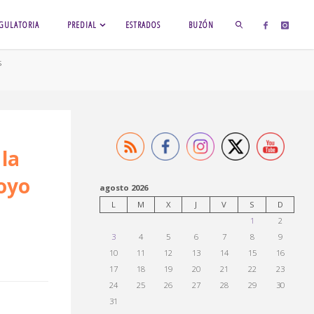
GULATORIA
PREDIAL
ESTRADOS
BUZÓN
s
BUSCAR
la
poyo
agosto 2026
L
M
X
J
V
S
D
1
2
3
4
5
6
7
8
9
10
11
12
13
14
15
16
17
18
19
20
21
22
23
24
25
26
27
28
29
30
31