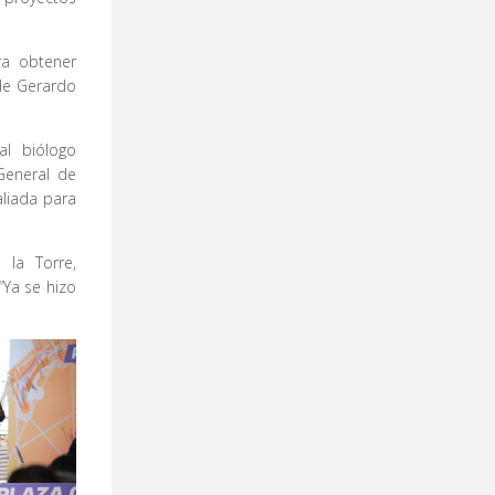
ra obtener
 de Gerardo
al biólogo
General de
aliada para
la Torre,
“Ya se hizo