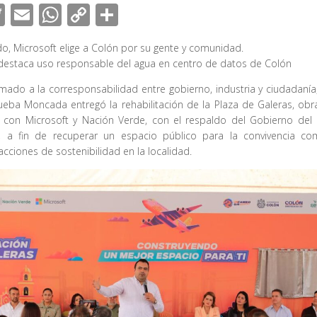
T
E
W
C
C
wi
m
h
o
o
do, Microsoft elige a Colón por su gente y comunidad.
tt
ail
at
p
m
 destaca uso responsable del agua en centro de datos de Colón
er
s
y
p
mado a la corresponsabilidad entre gobierno, industria y ciudadanía,
A
Li
ar
eba Moncada entregó la rehabilitación de la Plaza de Galeras, obr
p
n
tir
a con Microsoft y Nación Verde, con el respaldo del Gobierno del
, a fin de recuperar un espacio público para la convivencia com
p
k
 acciones de sostenibilidad en la localidad.