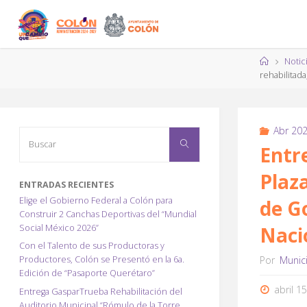
Saltar
al
contenido
Página
Notic
de
rehabilitad
Inicio
Abr 20
Buscar:
Buscar
Entr
Plaz
ENTRADAS RECIENTES
Elige el Gobierno Federal a Colón para
de G
Construir 2 Canchas Deportivas del “Mundial
Social México 2026”
Naci
Con el Talento de sus Productoras y
Productores, Colón se Presentó en la 6a.
Por
Munic
Edición de “Pasaporte Querétaro”
abril 1
Entrega GasparTrueba Rehabilitación del
Auditorio Municipal “Rómulo de la Torre