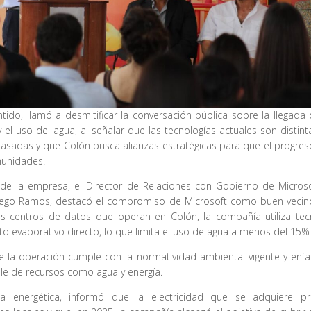
tido, llamó a desmitificar la conversación pública sobre la llegada
 el uso del agua, al señalar que las tecnologías actuales son distint
sadas y que Colón busca alianzas estratégicas para que el progreso
munidades.
 de la empresa, el Director de Relaciones con Gobierno de Microso
iego Ramos, destacó el compromiso de Microsoft como buen vecino
os centros de datos que operan en Colón, la compañía utiliza tec
to evaporativo directo, lo que limita el uso de agua a menos del 15%
 la operación cumple con la normatividad ambiental vigente y enfa
le de recursos como agua y energía.
a energética, informó que la electricidad que se adquiere p