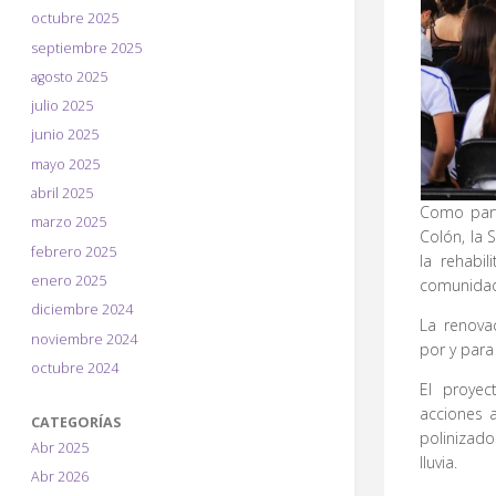
octubre 2025
septiembre 2025
agosto 2025
julio 2025
junio 2025
mayo 2025
abril 2025
Como parte
marzo 2025
Colón, la 
febrero 2025
la rehabil
enero 2025
comunidad
diciembre 2024
La renova
noviembre 2024
por y para
octubre 2024
El proyec
acciones 
CATEGORÍAS
polinizad
Abr 2025
lluvia.
Abr 2026