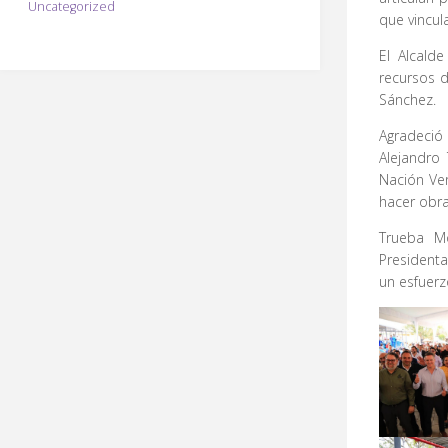
Uncategorized
que vincul
El Alcald
recursos d
Sánchez.
Agradeció
Alejandro
Nación Ver
hacer obr
Trueba M
Presidenta
un esfuerz