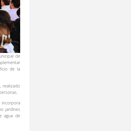
unicipal de
omplementar
ficio de la
 realizado
personas.
 incorpora
o jardines
de agua de