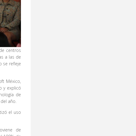
 de centros
as a las de
 se refleje
ft México,
 y explicó
nología de
 del año.
tizó el uso
roviene de