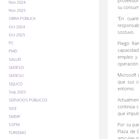
proveedore
Nov 2024
su consum
Nov 2025
“En cuan
OBRA PÚBLICA
responsab
Oct 2024
sostuvo.
Oct 2025
PC
Pliego Ra
capacidad
PMD
empleo y 
SALUD
operación
SEDESO
Microsoft
SEDESU
que sus c
SEJUCO
entorno.
Sep 2025
Actualmen
SERVICIOS PÚBLICOS
continúa c
SICE
que impuls
SMDIF
Por su par
SSPM
Plaza de 
TURISMO
articulan 