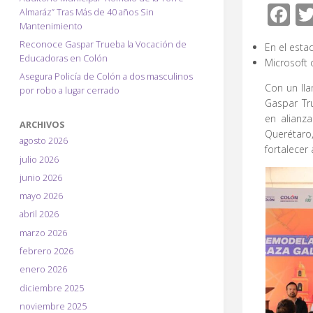
F
Almaráz” Tras Más de 40 años Sin
Mantenimiento
ac
Reconoce Gaspar Trueba la Vocación de
En el esta
e
Educadoras en Colón
Microsoft
b
Asegura Policía de Colón a dos masculinos
Con un lla
por robo a lugar cerrado
o
Gaspar Tru
o
en alianz
ARCHIVOS
Querétaro
k
agosto 2026
fortalecer
julio 2026
junio 2026
mayo 2026
abril 2026
marzo 2026
febrero 2026
enero 2026
diciembre 2025
noviembre 2025