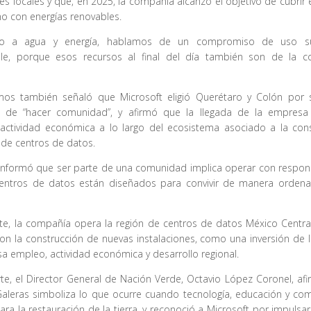
s locales y que, en 2025, la compañía alcanzó el objetivo de cubrir
o con energías renovables.
to a agua y energía, hablamos de un compromiso de uso 
le, porque esos recursos al final del día también son de la c
mos también señaló que Microsoft eligió Querétaro y Colón por 
 de “hacer comunidad”, y afirmó que la llegada de la empresa
actividad económica a lo largo del ecosistema asociado a la cons
 de centros de datos.
 informó que ser parte de una comunidad implica operar con respons
entros de datos están diseñados para convivir de manera orden
te, la compañía opera la región de centros de datos México Central
on la construcción de nuevas instalaciones, como una inversión de 
a empleo, actividad económica y desarrollo regional.
te, el Director General de Nación Verde, Octavio López Coronel, af
Galeras simboliza lo que ocurre cuando tecnología, educación y co
para la restauración de la tierra, y reconoció a Microsoft por impulsa