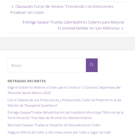
e
tt
ail
at
p
m
Clausuran Curso de Verano “Creciendo con Emociones
b
er
s
y
p
Positivas” en Colón
o
A
Li
ar
Entrega Gaspar Trueba Calentadores Solares para Mejorar
o
p
n
tir
Economía familiar en San Ildefonso
k
p
k
Buscar:
Buscar
ENTRADAS RECIENTES
Elige el Gobierno Federal a Colón para Construir 2 Canchas Deportivas del
“Mundial Social México 2026”
Con el Talento de sus Productoras y Productores, Colón se Presentó en la 6a.
Edición de “Pasaporte Querétaro”
Entrega GasparTrueba Rehabilitación del Auditorio Municipal “Rómulo de la
Torre Almaráz” Tras Más de 40 años Sin Mantenimiento
Reconoce Gaspar Trueba la Vocación de Educadoras en Colón
Asegura Policía de Colón a dos masculinos por robo a lugar cerrado