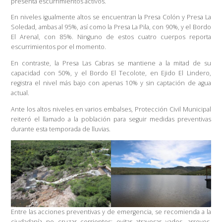
presenta escurrimientos activos.
En niveles igualmente altos se encuentran la Presa Colón y Presa La
Soledad, ambas al 95%, así como la Presa La Pila, con 90%, y el Bordo
El Arenal, con 85%. Ninguno de estos cuatro cuerpos reporta
escurrimientos por el momento.
En contraste, la Presa Las Cabras se mantiene a la mitad de su
capacidad con 50%, y el Bordo El Tecolote, en Ejido El Lindero,
registra el nivel más bajo con apenas 10% y sin captación de agua
actual.
Ante los altos niveles en varios embalses, Protección Civil Municipal
reiteró el llamado a la población para seguir medidas preventivas
durante esta temporada de lluvias.
Entre las acciones preventivas y de emergencia, se recomienda a la
ciudadanía no cruzar corrientes; evitar atravesar vados, arroyos,