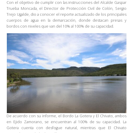
o
A
Li
ar
Con el objetivo de cumplir con las instrucciones del Alcalde Gaspar
Trueba Moncada, el Director de Protección Civil de Colón, Sergio
o
p
n
tir
Trejo Ugalde, dio a conocer el reporte actualizado de los principales
cuerpos de agua en la demarcación, donde destacan presas y
k
p
k
bordos con niveles que van del 10% al 100% de su capacidad.
De acuerdo con su informe, el Bordo La Gotera y El Chivato, ambos
en Ejido Zamorano, se encuentran al 100% de su capacidad. La
Gotera cuenta con desfogue natural, mientras que El Chivato