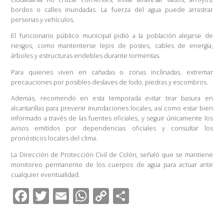
bordos o calles inundadas. La fuerza del agua puede arrastrar
personas y vehículos.
El funcionario público municipal pidió a la población alejarse de
riesgos, como mantenterse lejos de postes, cables de energía,
árboles y estructuras endebles durante tormentas.
Para quienes viven en cañadas o zonas inclinadas, extremar
precauciones por posibles deslaves de lodo, piedras y escombros.
Además, recomendó en esta temporada evitar tirar basura en
alcantarillas para prevenir inundaciones locales, así como estar bien
informado a través de las fuentes oficiales, y seguir únicamente los
avisos emitidos por dependencias oficiales y consultar los
pronósticos locales del clima.
La Dirección de Protección Civil de Colón, señaló que se mantiene
monitoreo permanente de los cuerpos de agua para actuar ante
cualquier eventualidad.
F
T
E
W
C
C
ac
wi
m
h
o
o