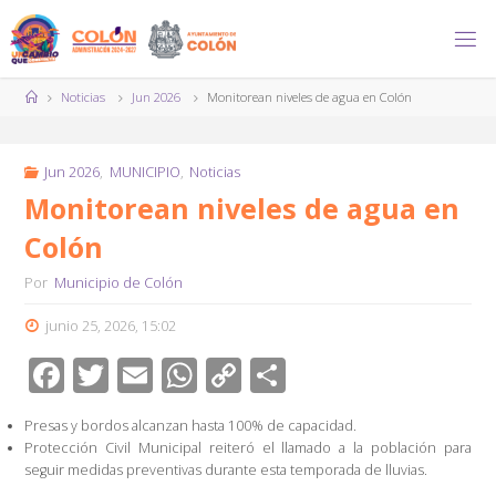
Saltar
al
contenido
Página
Noticias
Jun 2026
Monitorean niveles de agua en Colón
de
Inicio
Jun 2026
,
MUNICIPIO
,
Noticias
Monitorean niveles de agua en
Colón
Por
Municipio de Colón
junio 25, 2026, 15:02
F
T
E
W
C
C
ac
wi
m
h
o
o
Presas y bordos alcanzan hasta 100% de capacidad.
e
tt
ail
at
p
m
Protección Civil Municipal reiteró el llamado a la población para
b
er
s
y
p
seguir medidas preventivas durante esta temporada de lluvias.