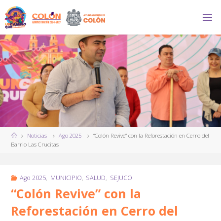
Saltar
al
contenido
Página
Noticias
Ago 2025
“Colón Revive” con la Reforestación en Cerro del
de
Barrio Las Crucitas
Inicio
Ago 2025
,
MUNICIPIO
,
SALUD
,
SEJUCO
“Colón Revive” con la
Reforestación en Cerro del