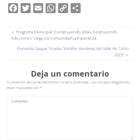
F
T
E
W
C
C
ac
wi
m
h
o
o
e
tt
ail
at
p
m
Programa Municipal “Construyendo Vidas, Destruyendo
b
er
s
y
p
Adicciones” Llega a la Comunidad La Esperanza
o
A
Li
ar
Presenta Gaspar Trueba “Xönthe Vendimia del Valle de Colón
o
p
n
tir
2025”
k
p
k
Deja un comentario
Tu dirección de correo electrónico no será publicada.
Los campos obligatorios
están marcados con
*