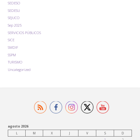
SEDESO
SEDESU
SEJUCO
Sep 2025
SERVICIOS PÚBLICOS
SICE
SMDIF
SSPM
TURISMO
Uncategorized
agosto 2026
L
M
X
J
V
S
D
1
2