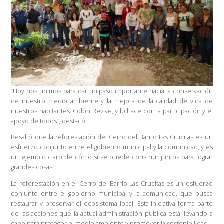
“Hoy nos unimos para dar un paso importante hacia la conservación
de nuestro medio ambiente y la mejora de la calidad de vida de
nuestros habitantes. Colón Revive, y lo hace con la participación y el
apoyo de todos”, destacó.
Resaltó que la reforestación del Cerro del Barrio Las Crucitas es un
esfuerzo conjunto entre el gobierno municipal y la comunidad, y es
un ejemplo claro de cómo sí se puede construir juntos para lograr
grandes cosas.
La reforestación en el Cerro del Barrio Las Crucitas es un esfuerzo
conjunto entre el gobierno municipal y la comunidad, que busca
restaurar y preservar el ecosistema local. Esta iniciativa forma parte
de las acciones que la actual administración pública está llevando a
cabo para proteger el medio ambiente y promover la sostenibilidad.