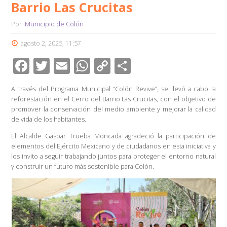
Barrio Las Crucitas
Por
Municipio de Colón
agosto 2, 2025, 11:57
F
T
E
W
C
C
ac
wi
m
h
o
o
A través del Programa Municipal “Colón Revive”, se llevó a cabo la
e
tt
ail
at
p
m
reforestación en el Cerro del Barrio Las Crucitas, con el objetivo de
b
er
s
y
p
promover la conservación del medio ambiente y mejorar la calidad
de vida de los habitantes.
o
A
Li
ar
El Alcalde Gaspar Trueba Moncada agradeció la participación de
o
p
n
tir
elementos del Ejército Mexicano y de ciudadanos en esta iniciativa y
los invito a seguir trabajando juntos para proteger el entorno natural
k
p
k
y construir un futuro más sostenible para Colón.