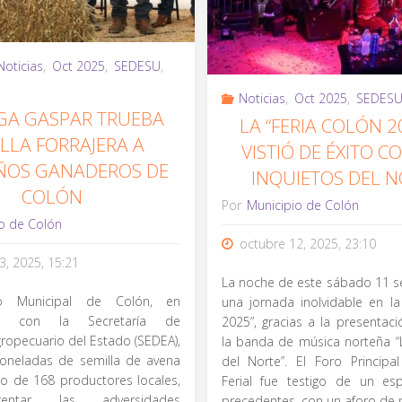
2025:
en
Un
Colón"
Noticias
,
Oct 2025
,
SEDESU
,
Encuentro
Noticias
,
Oct 2025
,
SEDES
GA GASPAR TRUEBA
LA “FERIA COLÓN 2
con
LLA FORRAJERA A
VISTIÓ DE ÉXITO C
la
ÑOS GANADEROS DE
INQUIETOS DEL N
COLÓN
Riquieza
Por
Municipio de Colón
o de Colón
Artesanal
octubre 12, 2025, 23:10
3, 2025, 15:21
de
La noche de este sábado 11 se
o Municipal de Colón, en
una jornada inolvidable en la
México"
ión con la Secretaría de
2025”, gracias a la presentaci
gropecuario del Estado (SEDEA),
la banda de música norteña “
toneladas de semilla de avena
del Norte”. El Foro Principa
io de 168 productores locales,
Ferial fue testigo de un esp
entar las adversidades
precedentes, con un aforo de