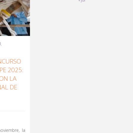
« Jul
U
,
ONCURSO
PE 2025:
ON LA
NAL DE
oviembre, la