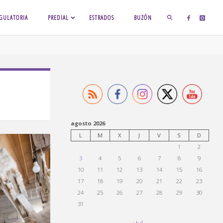
GULATORIA
PREDIAL
ESTRADOS
BUZÓN
BUSCAR
agosto 2026
L
M
X
J
V
S
D
1
2
3
4
5
6
7
8
9
10
11
12
13
14
15
16
17
18
19
20
21
22
23
24
25
26
27
28
29
30
31