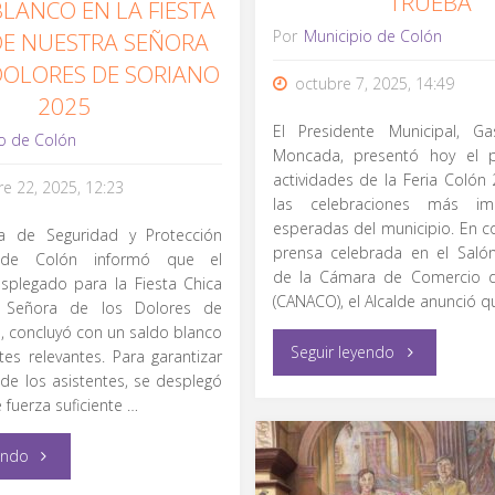
TRUEBA
LANCO EN LA FIESTA
Comunidad:
Charreada"
Por
Municipio de Colón
DE NUESTRA SEÑORA
Gaspar
DOLORES DE SORIANO
octubre 7, 2025, 14:49
2025
Trueba"
El Presidente Municipal, G
o de Colón
Moncada, presentó hoy el 
actividades de la Feria Colón
e 22, 2025, 12:23
las celebraciones más im
esperadas del municipio. En c
ía de Seguridad y Protección
prensa celebrada en el Salón
 de Colón informó que el
de la Cámara de Comercio d
splegado para la Fiesta Chica
(CANACO), el Alcalde anunció qu
 Señora de los Dolores de
, concluyó con un saldo blanco
"Vive
Seguir leyendo
tes relevantes. Para garantizar
 de los asistentes, se desplegó
y
 fuerza suficiente …
Celebra
"Saldo
endo
la