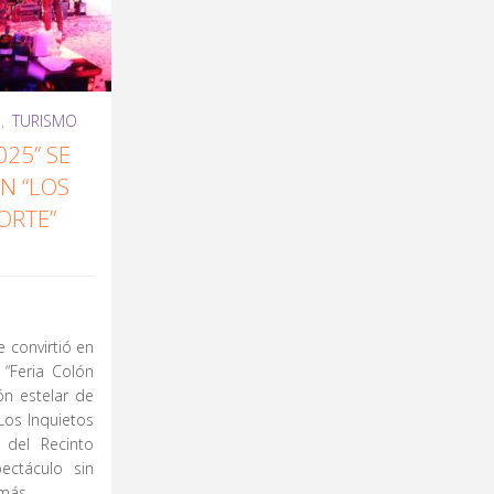
U
,
TURISMO
025” SE
ON “LOS
ORTE”
 convirtió en
 “Feria Colón
ón estelar de
Los Inquietos
l del Recinto
ectáculo sin
 más …