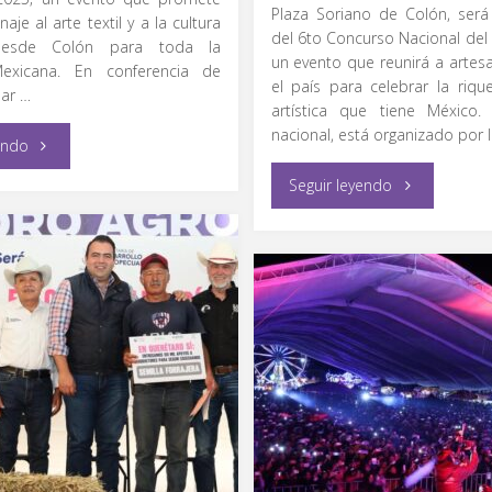
Plaza Soriano de Colón, será
je al arte textil y a la cultura
del 6to Concurso Nacional del
desde Colón para toda la
un evento que reunirá a arte
Mexicana. En conferencia de
el país para celebrar la rique
ar …
artística que tiene México.
nacional, está organizado por 
"Anuncia
endo
"En
Seguir leyendo
Gaspar
Colón,
Trueba
6to
el
Concurso
Festival
Nacional
del
del
Sarape
Sarape
2025