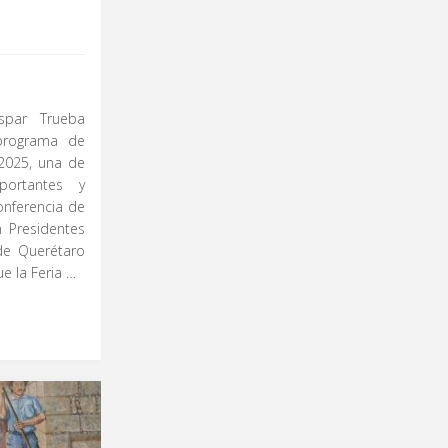
aspar Trueba
programa de
 2025, una de
portantes y
onferencia de
 Presidentes
e Querétaro
e la Feria …