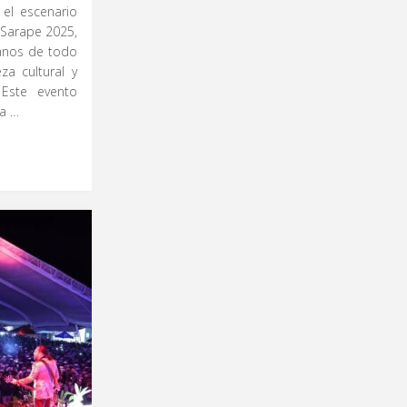
 el escenario
 Sarape 2025,
sanos de todo
za cultural y
 Este evento
la …