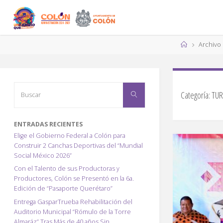
Saltar
al
contenido
Página
Archivo 
de
Inicio
Buscar:
Categoría:
TU
Buscar
ENTRADAS RECIENTES
Elige el Gobierno Federal a Colón para
Construir 2 Canchas Deportivas del “Mundial
Social México 2026”
Con el Talento de sus Productoras y
Productores, Colón se Presentó en la 6a.
Edición de “Pasaporte Querétaro”
Entrega GasparTrueba Rehabilitación del
Auditorio Municipal “Rómulo de la Torre
Almaráz” Tras Más de 40 años Sin