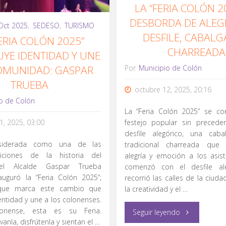
LA “FERIA COLÓN 2
Inquietos
Colón"
DESBORDA DE ALEG
Oct 2025
,
SEDESO
,
TURISMO
del
DESFILE, CABALG
FERIA COLÓN 2025”
CHARREADA
Norte”"
YE IDENTIDAD Y UNE
Por
Municipio de Colón
COMUNIDAD: GASPAR
TRUEBA
octubre 12, 2025, 20:16
o de Colón
La “Feria Colón 2025” se con
1, 2025, 03:00
festejo popular sin precede
desfile alegórico, una cab
siderada como una de las
tradicional charreada que 
iciones de la historia del
alegría y emoción a los asist
 el Alcalde Gaspar Trueba
comenzó con el desfile ale
uguró la “Feria Colón 2025”;
recorrió las calles de la ciud
 que marca este cambio que
la creatividad y el …
entidad y une a los colonenses.
olonense, esta es su Feria.
"La
Seguir leyendo
vanla, disfrútenla y sientan el …