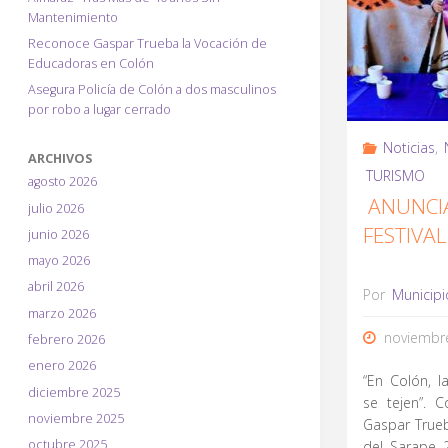
Mantenimiento
Reconoce Gaspar Trueba la Vocación de
Educadoras en Colón
Asegura Policía de Colón a dos masculinos
por robo a lugar cerrado
Noticias
,
ARCHIVOS
TURISMO
agosto 2026
ANUNCI
julio 2026
FESTIVAL
junio 2026
mayo 2026
abril 2026
Por
Municipi
marzo 2026
noviembre
febrero 2026
enero 2026
“En Colón, l
diciembre 2025
se tejen”. C
noviembre 2025
Gaspar Trueb
octubre 2025
del Sarape 