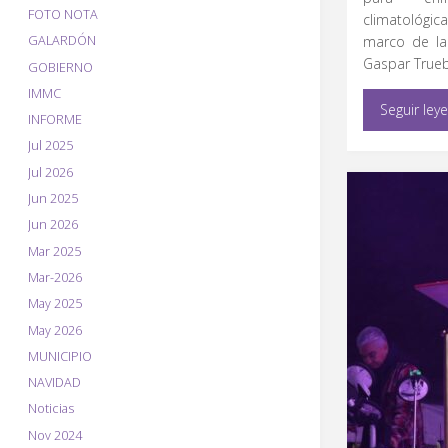
FOTO NOTA
climatológi
GALARDÓN
marco de la 
Gaspar True
GOBIERNO
IMMC
Seguir ley
INFORME
Jul 2025
Jul 2026
Jun 2025
Jun 2026
Mar 2025
Mar-2026
May 2025
May 2026
MUNICIPIO
NAVIDAD
Noticias
Nov 2024