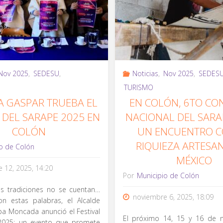
Nov 2025
,
SEDESU
,
Noticias
,
Nov 2025
,
SEDES
TURISMO
A GASPAR TRUEBA EL
EN COLÓN, 6TO C
 DEL SARAPE 2025 EN
NACIONAL DEL SARA
COLÓN
UN ENCUENTRO C
RIQUIEZA ARTESA
o de Colón
MÉXICO
 12, 2025, 14:20
Por
Municipio de Colón
as tradiciones no se cuentan…
noviembre 6, 2025, 18:09
on estas palabras, el Alcalde
a Moncada anunció el Festival
El próximo 14, 15 y 16 de n
2025; un evento que promete