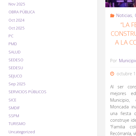
Nov 2025
OBRA PÚBLICA
Noticias
,
Oct 2024
“LA 
Oct 2025
CONSTRU
PC
A LA 
PMD
SALUD
SEDESO
Por
Municipi
SEDESU
octubre 1
SEJUCO
Sep 2025
Al ser con
SERVICIOS PÚBLICOS
mejores ed
Municipio,
SICE
Moncada ina
SMDIF
una fiesta
SSPM
construye id
TURISMO
“Familia c
Uncategorized
Recórranla, ví