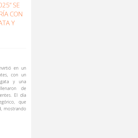
025” SE
RÍA CON
ATA Y
virtió en un
ntes, con un
algata y una
llenaron de
entes. El día
górico, que
ad, mostrando