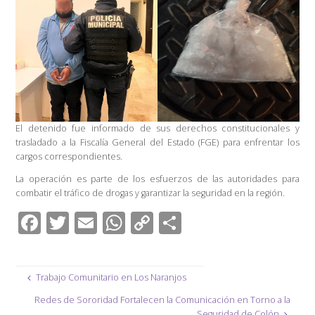
El detenido fue informado de sus derechos constitucionales y
trasladado a la Fiscalía General del Estado (FGE) para enfrentar los
cargos correspondientes.
La operación es parte de los esfuerzos de las autoridades para
combatir el tráfico de drogas y garantizar la seguridad en la región.
F
T
E
W
C
C
ac
wi
m
h
o
o
e
tt
ail
at
p
m
Trabajo Comunitario en Los Naranjos
b
er
s
y
p
Redes de Sororidad Fortalecen la Comunicación en Torno a la
o
A
Li
ar
Seguridad de Colón