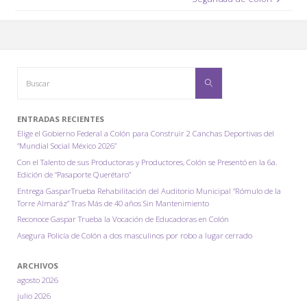
o
p
n
tir
k
p
k
Buscar:
Buscar
ENTRADAS RECIENTES
Elige el Gobierno Federal a Colón para Construir 2 Canchas Deportivas del
“Mundial Social México 2026”
Con el Talento de sus Productoras y Productores, Colón se Presentó en la 6a.
Edición de “Pasaporte Querétaro”
Entrega GasparTrueba Rehabilitación del Auditorio Municipal “Rómulo de la
Torre Almaráz” Tras Más de 40 años Sin Mantenimiento
Reconoce Gaspar Trueba la Vocación de Educadoras en Colón
Asegura Policía de Colón a dos masculinos por robo a lugar cerrado
ARCHIVOS
agosto 2026
julio 2026