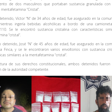
er
s
y
p
ento de dos masculinos que portaban sustancia granulada con 
a mentafetamina “Cristal”.
A
Li
ar
p
n
tir
detenido, Víctor “N” de 34 años de edad, fue asegurado en la comu
mientras ingería bebidas alcohólicas a bordo de una camionet
p
k
 110. Se le encontró sustancia cristalina con características simi
ina “cristal”.
o detenido, José “N” de 45 años de edad, fue asegurado en la co
a Finca, y se le encontraron varios envoltorios con sustancia cris
icas similares a la mentafetamina “cristal”.
ectura de sus derechos constitucionales, ambos detenidos fueron
n de la autoridad competente.