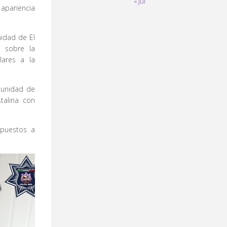
« Jul
apariencia
nidad de El
a sobre la
lares a la
munidad de
talina con
 puestos a