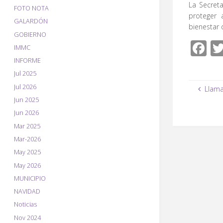
La Secret
FOTO NOTA
proteger 
GALARDÓN
bienestar 
GOBIERNO
F
IMMC
ac
INFORME
e
Jul 2025
Jul 2026
Llama
b
Jun 2025
o
Jun 2026
o
Mar 2025
k
Mar-2026
May 2025
May 2026
MUNICIPIO
NAVIDAD
Noticias
Nov 2024