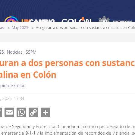
ias
May 2025
Aseguran a dos personas con sustancia cristalina en Co
25
,
Noticias
,
SSPM
uran a dos personas con sustanc
alina en Colón
ipio de Colón
 2025, 17:34
T
E
W
C
C
wi
m
h
o
o
ría de Seguridad y Protección Ciudadana informó que, derivado de u
tt
ail
at
p
m
e emergencia 9-1-1 y la implementación de recorridos de vigilancia, se