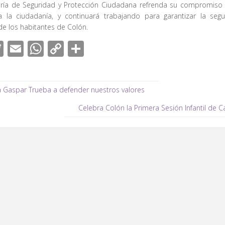
aría de Seguridad y Protección Ciudadana refrenda su compromiso d
a la ciudadanía, y continuará trabajando para garantizar la segu
de los habitantes de Colón.
T
E
W
C
C
wi
m
h
o
o
tt
ail
at
p
m
 Gaspar Trueba a defender nuestros valores
er
s
y
p
A
Li
ar
Celebra Colón la Primera Sesión Infantil de C
p
n
tir
p
k