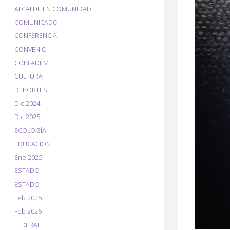
ALCALDE EN COMUNIDAD
COMUNICADO
CONFERENCIA
CONVENIO
COPLADEM
CULTURA
DEPORTES
Dic 2024
Dic 2025
ECOLOGÍA
EDUCACIÓN
Ene 2025
ESTADO
ESTADO
Feb 2025
Feb 2026
FEDERAL