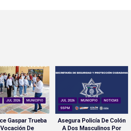
N
JUL 2026
MUNICIPIO
JUL 2026
MUNICIPIO
NOTICIAS
SSPM
ce Gaspar Trueba
Asegura Policía De Colón
 Vocación De
A Dos Masculinos Por