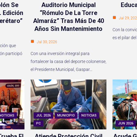
lón Se
Auditorio Municipal
Educa
. Edición
“Rómulo De La Torre
Jul 29, 20
erétaro”
Almaráz” Tras Más De 40
Años Sin Mantenimiento
Con la convi
es el pilar 
Jul 30, 2026
ición que
lón participó
Con una inversión integral para
fortalecer la casa del deporte colonense,
el Presidente Municipal, Gaspar…
NOTICIAS
JUL 2026
MUNICIPIO
NOTICIAS
PC
JUN 2026
rueba El
Atiende Protección Civil
Acude G