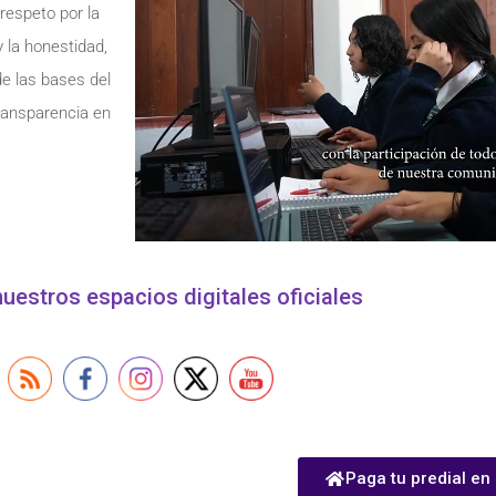
respeto por la
 y la honestidad,
de las bases del
transparencia en
uestros espacios digitales oficiales
Paga tu predial en