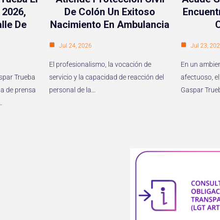
 2026,
De Colón Un Exitoso
Encuent
lle De
Nacimiento En Ambulancia
Jul 24, 2026
Jul 23, 20
El profesionalismo, la vocación de
En un ambien
aspar Trueba
servicio y la capacidad de reacción del
afectuoso, el
a de prensa
personal de la…
Gaspar True
…