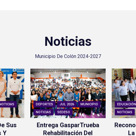
Noticias
Municipio De Colón 2024-2027
NOTICIAS
DEPORTES
JUL 2026
MUNICIPIO
EDUCACIÓ
NOTICIAS
SEDESO
NOTICIAS
De Sus
Entrega GasparTrueba
Recono
s Y
Rehabilitación Del
La