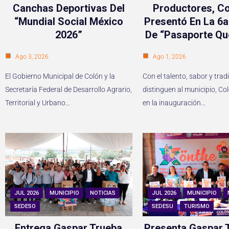
Canchas Deportivas Del
Productores, Co
“Mundial Social México
Presentó En La 6a
2026”
De “Pasaporte Qu
Ago 3, 2026
Ago 1, 2026
El Gobierno Municipal de Colón y la
Con el talento, sabor y trad
Secretaría Federal de Desarrollo Agrario,
distinguen al municipio, Co
Territorial y Urbano…
en la inauguración…
JUL 2026
MUNICIPIO
NOTICIAS
JUL 2026
MUNICIPIO
SEDESO
SEDESU
TURISMO
Entrega Gaspar Trueba
Presenta Gaspar T