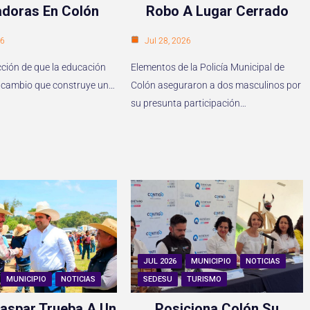
doras En Colón
Robo A Lugar Cerrado
26
Jul 28, 2026
cción de que la educación
Elementos de la Policía Municipal de
del cambio que construye un…
Colón aseguraron a dos masculinos por
su presunta participación…
JUL 2026
MUNICIPIO
NOTICIAS
MUNICIPIO
NOTICIAS
SEDESU
TURISMO
aspar Trueba A Un
Posiciona Colón Su