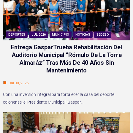
DEPORTES
JUL 2026
MUNICIPIO
NOTICIAS
SEDESO
Entrega GasparTrueba Rehabilitación Del
Auditorio Municipal “Rómulo De La Torre
Almaráz” Tras Más De 40 Años Sin
Mantenimiento
Jul 30, 2026
Con una inversión integral para fortalecer la casa del deporte
colonense, el Presidente Municipal, Gaspar…