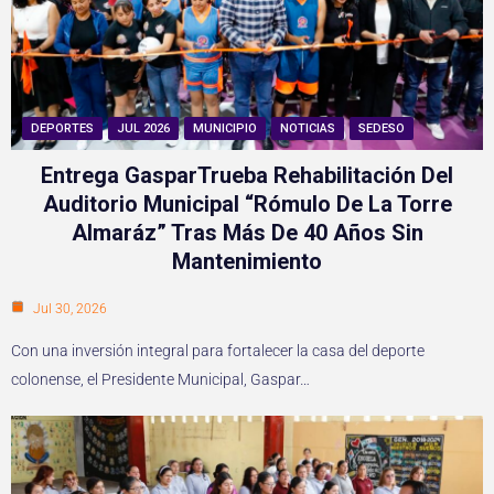
DEPORTES
JUL 2026
MUNICIPIO
NOTICIAS
SEDESO
Entrega GasparTrueba Rehabilitación Del
Auditorio Municipal “Rómulo De La Torre
Almaráz” Tras Más De 40 Años Sin
Mantenimiento
Jul 30, 2026
Con una inversión integral para fortalecer la casa del deporte
colonense, el Presidente Municipal, Gaspar…