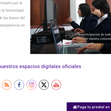
respeto por la
 y la honestidad,
de las bases del
transparencia en
uestros espacios digitales oficiales
Paga tu predial en