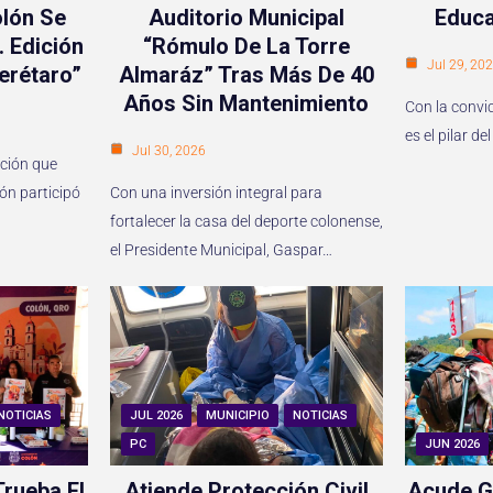
lón Se
Auditorio Municipal
Educa
. Edición
“Rómulo De La Torre
Jul 29, 20
erétaro”
Almaráz” Tras Más De 40
Años Sin Mantenimiento
Con la convi
es el pilar 
Jul 30, 2026
ición que
lón participó
Con una inversión integral para
fortalecer la casa del deporte colonense,
el Presidente Municipal, Gaspar…
NOTICIAS
JUL 2026
MUNICIPIO
NOTICIAS
PC
JUN 2026
rueba El
Atiende Protección Civil
Acude G