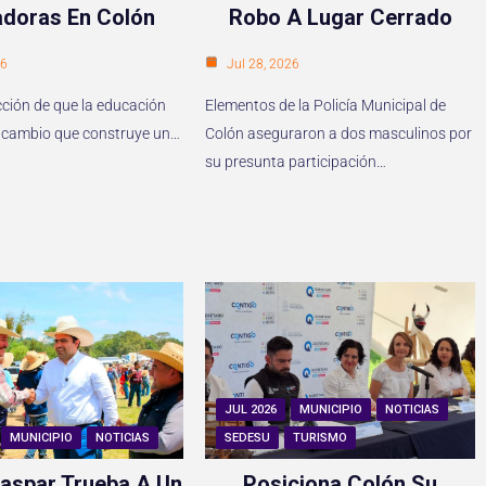
doras En Colón
Robo A Lugar Cerrado
26
Jul 28, 2026
cción de que la educación
Elementos de la Policía Municipal de
del cambio que construye un…
Colón aseguraron a dos masculinos por
su presunta participación…
JUL 2026
MUNICIPIO
NOTICIAS
MUNICIPIO
NOTICIAS
SEDESU
TURISMO
aspar Trueba A Un
Posiciona Colón Su