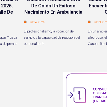
 2026,
De Colón Un Exitoso
Encuent
lle De
Nacimiento En Ambulancia
Jul 24, 2026
Jul 23, 20
El profesionalismo, la vocación de
En un ambien
aspar Trueba
servicio y la capacidad de reacción del
afectuoso, el
a de prensa
personal de la…
Gaspar True
…