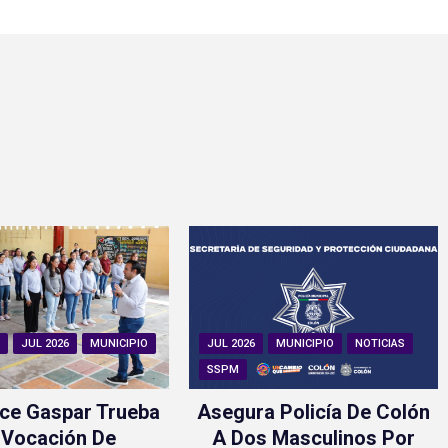
N
JUL 2026
MUNICIPIO
JUL 2026
MUNICIPIO
NOTICIAS
SSPM
ce Gaspar Trueba
Asegura Policía De Colón
 Vocación De
A Dos Masculinos Por