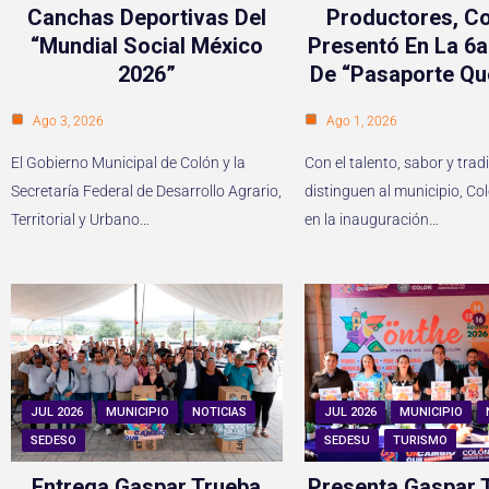
Canchas Deportivas Del
Productores, Co
“Mundial Social México
Presentó En La 6a
2026”
De “Pasaporte Qu
Ago 3, 2026
Ago 1, 2026
El Gobierno Municipal de Colón y la
Con el talento, sabor y trad
Secretaría Federal de Desarrollo Agrario,
distinguen al municipio, Co
Territorial y Urbano…
en la inauguración…
JUL 2026
MUNICIPIO
NOTICIAS
JUL 2026
MUNICIPIO
SEDESO
SEDESU
TURISMO
Entrega Gaspar Trueba
Presenta Gaspar T