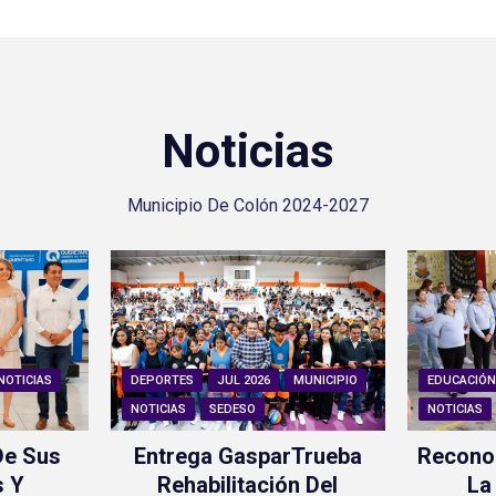
Noticias
Municipio De Colón 2024-2027
NOTICIAS
DEPORTES
JUL 2026
MUNICIPIO
EDUCACIÓ
NOTICIAS
SEDESO
NOTICIAS
De Sus
Entrega GasparTrueba
Recono
s Y
Rehabilitación Del
La