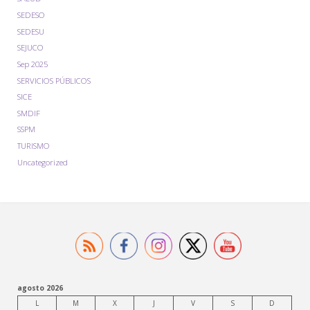
SEDESO
SEDESU
SEJUCO
Sep 2025
SERVICIOS PÚBLICOS
SICE
SMDIF
SSPM
TURISMO
Uncategorized
agosto 2026
L
M
X
J
V
S
D