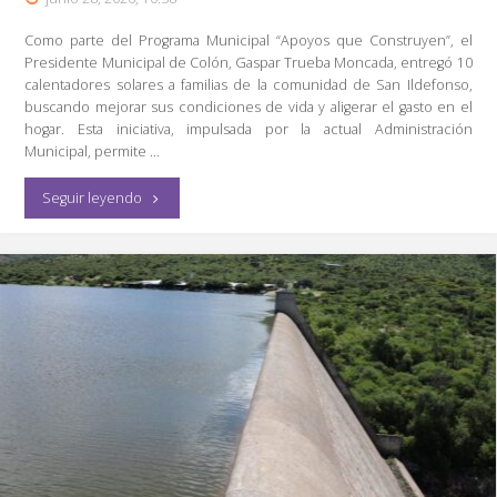
Como parte del Programa Municipal “Apoyos que Construyen”, el
Presidente Municipal de Colón, Gaspar Trueba Moncada, entregó 10
calentadores solares a familias de la comunidad de San Ildefonso,
buscando mejorar sus condiciones de vida y aligerar el gasto en el
hogar. Esta iniciativa, impulsada por la actual Administración
Municipal, permite …
"Entrega
Seguir leyendo
Gaspar
Trueba
Calentadores
Solares
para
Mejorar
Economía