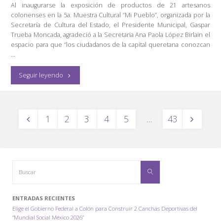
Obras
Al inaugurarse la exposición de productos de 21 artesanos
colonenses en la 5a. Muestra Cultural “Mi Pueblo”, organizada por la
Hidráulicas
Secretaría de Cultura del Estado, el Presidente Municipal, Gaspar
Trueba Moncada, agradeció a la Secretaria Ana Paola López Birlain el
para
espacio para que “los ciudadanos de la capital queretana conozcan
…
Llevar
Agua
"Destaca
Seguir leyendo
a
Gaspar
Zonas
Trueba
PAGINACIÓN
1
2
3
4
5
…
43
Olvidadas"
Riqueza
DE
ENTRADAS
Cultural
Buscar:
de
Buscar
Colón"
ENTRADAS RECIENTES
Elige el Gobierno Federal a Colón para Construir 2 Canchas Deportivas del
“Mundial Social México 2026”