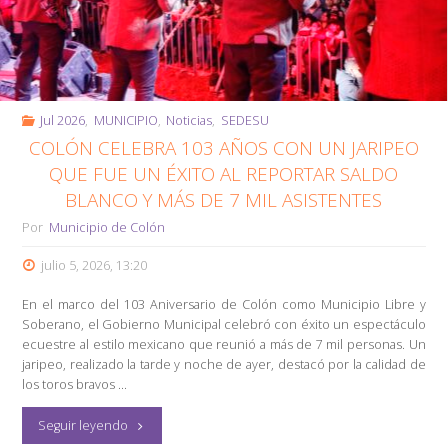
Jul 2026
,
MUNICIPIO
,
Noticias
,
SEDESU
COLÓN CELEBRA 103 AÑOS CON UN JARIPEO
QUE FUE UN ÉXITO AL REPORTAR SALDO
BLANCO Y MÁS DE 7 MIL ASISTENTES
Por
Municipio de Colón
julio 5, 2026, 13:20
En el marco del 103 Aniversario de Colón como Municipio Libre y
Soberano, el Gobierno Municipal celebró con éxito un espectáculo
ecuestre al estilo mexicano que reunió a más de 7 mil personas. Un
jaripeo, realizado la tarde y noche de ayer, destacó por la calidad de
los toros bravos …
"Colón
Seguir leyendo