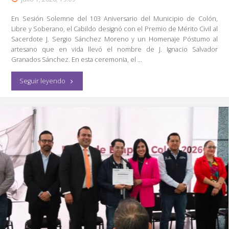
Urecho"
En Sesión Solemne del 103 Aniversario del Municipio de Colón,
Libre y Soberano, el Cabildo designó con el Premio de Mérito Civil al
Sacerdote J. Sergio Sánchez Moreno y un Homenaje Póstumo al
artesano que en vida llevó el nombre de J. Ignacio Salvador
Granados Sánchez. En esta ceremonia, el …
"Reconoce
Seguir leyendo
Gaspar
Trueba
a
Líder
y
Artesano"