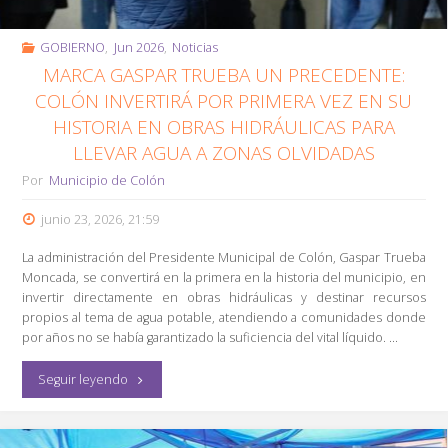
Colón"
GOBIERNO
,
Jun 2026
,
Noticias
MARCA GASPAR TRUEBA UN PRECEDENTE:
COLÓN INVERTIRÁ POR PRIMERA VEZ EN SU
HISTORIA EN OBRAS HIDRÁULICAS PARA
LLEVAR AGUA A ZONAS OLVIDADAS
Por
Municipio de Colón
junio 23, 2026, 21:59
La administración del Presidente Municipal de Colón, Gaspar Trueba
Moncada, se convertirá en la primera en la historia del municipio, en
invertir directamente en obras hidráulicas y destinar recursos
propios al tema de agua potable, atendiendo a comunidades donde
por años no se había garantizado la suficiencia del vital líquido. …
"Marca
Seguir leyendo
Gaspar