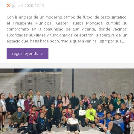
Saldo
julio 4, 2026, 12:15
Blanco
Con la entrega de un moderno campo de fútbol de pasto sintético,
el Presidente Municipal, Gaspar Trueba Moncada, cumplió su
y
compromiso en la comunidad de San Vicente, donde vecinos,
autoridades auxiliares y funcionarios celebraron la apertura de un
más
espacio que, hasta hace poco, “nadie quería venir a jugar” por sus …
de
"Cumple
Seguir leyendo
7
Gaspar
mil
Trueba
Asistentes"
compromiso
en
San
Vicente"