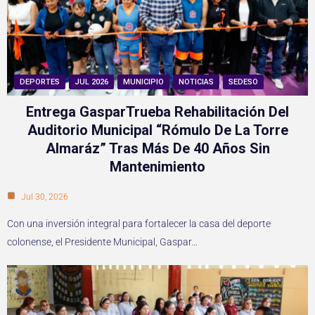
DEPORTES
JUL 2026
MUNICIPIO
NOTICIAS
SEDESO
Entrega GasparTrueba Rehabilitación Del
Auditorio Municipal “Rómulo De La Torre
Almaráz” Tras Más De 40 Años Sin
Mantenimiento
Jul 30, 2026
Con una inversión integral para fortalecer la casa del deporte
colonense, el Presidente Municipal, Gaspar…