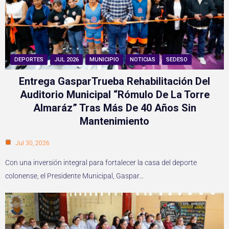
DEPORTES
JUL 2026
MUNICIPIO
NOTICIAS
SEDESO
Entrega GasparTrueba Rehabilitación Del
Auditorio Municipal “Rómulo De La Torre
Almaráz” Tras Más De 40 Años Sin
Mantenimiento
Jul 30, 2026
Con una inversión integral para fortalecer la casa del deporte
colonense, el Presidente Municipal, Gaspar…