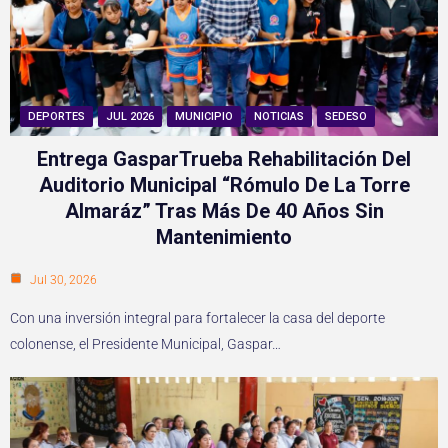
DEPORTES
JUL 2026
MUNICIPIO
NOTICIAS
SEDESO
Entrega GasparTrueba Rehabilitación Del
Auditorio Municipal “Rómulo De La Torre
Almaráz” Tras Más De 40 Años Sin
Mantenimiento
Jul 30, 2026
Con una inversión integral para fortalecer la casa del deporte
colonense, el Presidente Municipal, Gaspar…